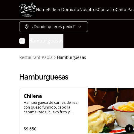
Home
Pide a Domicilio
Nosotros
Contacto
Carta Pa
¿Dónde quieres pedir?
Hamburguesas
Restaurant Paola
Hamburguesas
Hamburguesas
Chilena
Hamburguesa de carnes de res 
con queso fundido, cebolla 
caramelizada, huevo frito y 
mayonesa paola. Servida con 
papas fritas
$9.650