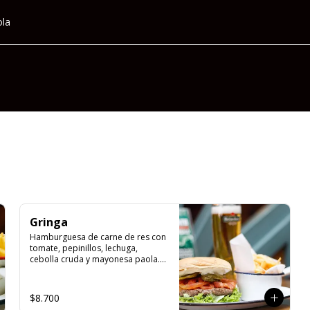
ola
Gringa
Hamburguesa de carne de res con 
tomate, pepinillos, lechuga, 
cebolla cruda y mayonesa paola. 
Servida con papas fritas.
$8.700