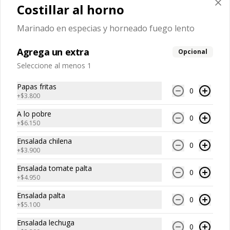
Costillar al horno
$4.600
Marinado en especias y horneado fuego lento
Agrega un extra
Papas fritas
Opcional
Seleccione al menos 1
Papas fritas
0
+
$3.800
$4.100
A lo pobre
0
+
$6.150
Ensalada chilena
0
+
$3.900
Ensalada tomate palta
0
+
$4.950
Ensalada palta
0
+
$5.100
Ensalada lechuga
0