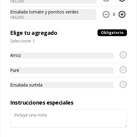
+
$3.200
Conócenos
Ensalada tomate y porotos verdes
0
+
$4.250
Zona de Despacho
+56939310429
Elige tu agregado
Obligatorio
Pedro Montt 2763, Valparaíso
Seleccione 1
Términos y condiciones
Política de privacidad
Arroz
Redes sociales
Puré
Instagram
Ensalada surtida
Facebook
Instrucciones especiales
Mi cuenta
Pedir
Iniciar sesión