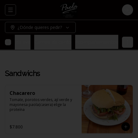
Abrir menu de navegación
Logi
¿Dónde quieres pedir?
Carnes de ave
Carnes de cerdo
Acompañamientos
Sandwichs
Chacarero
Tomate, porotos verdes, ají verde y 
mayonesa paola(casera) elige la 
proteína
$7.800