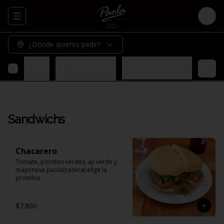
Abrir menu de navegación
Logi
¿Dónde quieres pedir?
Carnes de ave
Carnes de cerdo
Acompañamientos
Sandwichs
Chacarero
Tomate, porotos verdes, ají verde y 
mayonesa paola(casera) elige la 
proteína
$7.800