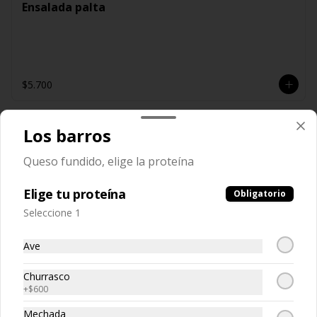
Ensalada palta
$5.700
Los barros
Ensalada tomate palta
Queso fundido, elige la proteína
Elige tu proteína
Obligatorio
$5.700
Seleccione 1
Ave
Ensalada tomate, porotos
Churrasco
verdes
+
$600
Mechada