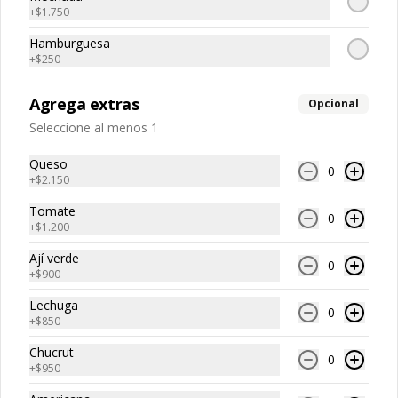
+
$1.750
$4.600
Hamburguesa
+
$250
Papas fritas
Agrega extras
Opcional
Seleccione al menos 1
Queso
0
+
$2.150
$4.100
Tomate
0
+
$1.200
Ají verde
0
+
$900
Lechuga
0
+
$850
Chucrut
0
+
$950