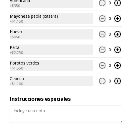
Americana
0
Conócenos
+
$950
Mayonesa paola (casera)
0
Zona de Despacho
+
$1.150
+56939310429
Huevo
0
Pedro Montt 2763, Valparaíso
+
$950
Términos y condiciones
Palta
0
+
$2.250
Política de privacidad
Porotos verdes
Redes sociales
0
+
$1.550
Cebolla
Instagram
0
+
$1.100
Facebook
Instrucciones especiales
Mi cuenta
Pedir
Iniciar sesión